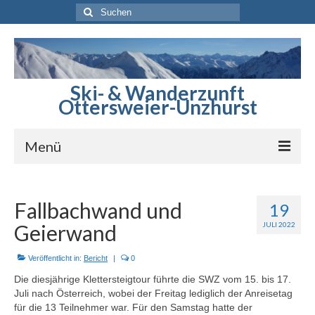
Suchen
nach:
Ski- & Wanderzunft
Ottersweier-Unzhurst
Menü
Startseite
Fallbachwand und
19
Berichte
Geierwand
JULI 2022
Sommerprogramm
Veröffentlicht in:
Bericht
|
0
Winterprogramm
Die diesjährige Klettersteigtour führte die SWZ vom 15. bis 17.
Juli nach Österreich, wobei der Freitag lediglich der Anreisetag
Skihütte
für die 13 Teilnehmer war. Für den Samstag hatte der