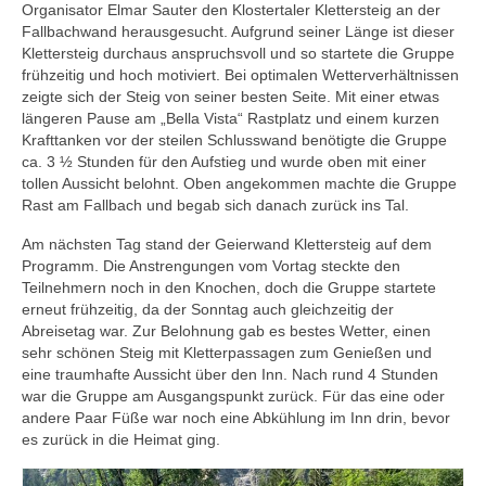
Organisator Elmar Sauter den Klostertaler Klettersteig an der
SWZ Freizeitsport
Fallbachwand herausgesucht. Aufgrund seiner Länge ist dieser
Klettersteig durchaus anspruchsvoll und so startete die Gruppe
Der Verein
frühzeitig und hoch motiviert. Bei optimalen Wetterverhältnissen
zeigte sich der Steig von seiner besten Seite. Mit einer etwas
längeren Pause am „Bella Vista“ Rastplatz und einem kurzen
Krafttanken vor der steilen Schlusswand benötigte die Gruppe
ca. 3 ½ Stunden für den Aufstieg und wurde oben mit einer
tollen Aussicht belohnt. Oben angekommen machte die Gruppe
Rast am Fallbach und begab sich danach zurück ins Tal.
Am nächsten Tag stand der Geierwand Klettersteig auf dem
Programm. Die Anstrengungen vom Vortag steckte den
Teilnehmern noch in den Knochen, doch die Gruppe startete
erneut frühzeitig, da der Sonntag auch gleichzeitig der
Abreisetag war. Zur Belohnung gab es bestes Wetter, einen
sehr schönen Steig mit Kletterpassagen zum Genießen und
eine traumhafte Aussicht über den Inn. Nach rund 4 Stunden
war die Gruppe am Ausgangspunkt zurück. Für das eine oder
andere Paar Füße war noch eine Abkühlung im Inn drin, bevor
es zurück in die Heimat ging.