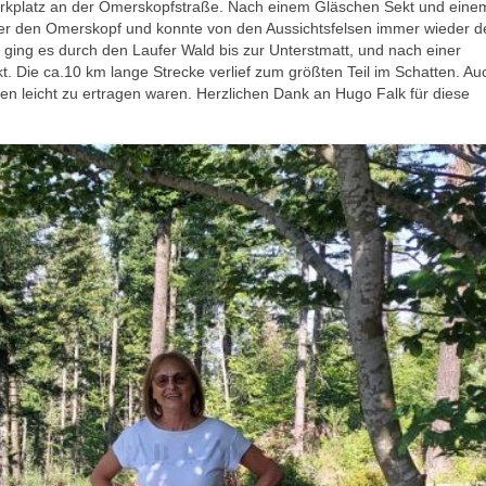
parkplatz an der Omerskopfstraße. Nach einem Gläschen Sekt und eine
er den Omerskopf und konnte von den Aussichtsfelsen immer wieder d
 ging es durch den Laufer Wald bis zur Unterstmatt, und nach einer
 Die ca.10 km lange Strecke verlief zum größten Teil im Schatten. Au
ren leicht zu ertragen waren. Herzlichen Dank an Hugo Falk für diese