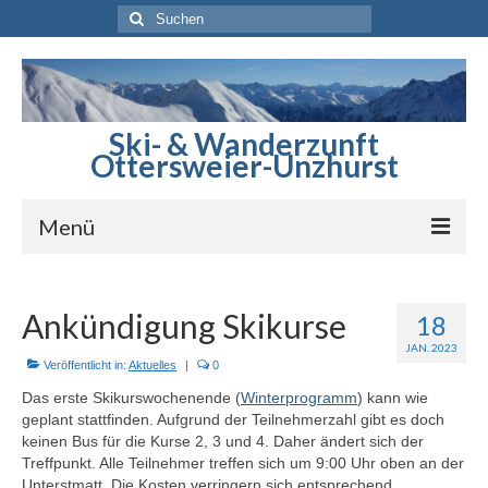
Suchen
nach:
Ski- & Wanderzunft
Ottersweier-Unzhurst
Menü
Startseite
Ankündigung Skikurse
18
Berichte
JAN. 2023
Veröffentlicht in:
Aktuelles
|
0
Sommerprogramm
Das erste Skikurswochenende (
Winterprogramm
) kann wie
Winterprogramm
geplant stattfinden. Aufgrund der Teilnehmerzahl gibt es doch
keinen Bus für die Kurse 2, 3 und 4. Daher ändert sich der
Treffpunkt. Alle Teilnehmer treffen sich um 9:00 Uhr oben an der
Skihütte
Unterstmatt. Die Kosten verringern sich entsprechend.