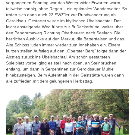
vergangenen Sonntag war das Wetter wider Erwarten warm,
SWZ Freizeitsport
teilweise sonnig, ohne Regen – ein optimales Wanderwetter. So
trafen sich dann auch 22 SWZ’ler zur Rundwanderung ab
Der Verein
Geroldsau. Gestartet wurde im idyllischen Übelsbachtal. Der
leicht ansteigende Weg führte zur Bußackerhütte, weiter über
den Panoramaweg Richtung Oberbeuern nach Seelach. Die
herrlichen Ausblicke auf den Merkur, die Battertfelsen und das
Alte Schloss luden immer wieder zum Innehalten ein. Einem
kurzen steilen Aufstieg auf den „Oberster Berg“ folgte dann der
Abstieg zurück ins Übelsbachtal. Am schön gestalteten
Spielplatz vorbei ging es steil nach oben, an Steinbrüchen
entlang, um dann in Serpentinen zur Geroldsauer Mühle
hinabzusteigen. Beim Aufenthalt in der Gaststätte waren dann
alle zufrieden mit dem gelungenen Herbsttag.