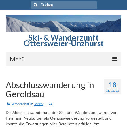
Suchen
nach:
Ski- & Wanderzunft
Ottersweier-Unzhurst
Menü
Startseite
Abschlusswanderung in
18
Berichte
Geroldsau
OKT. 2022
Sommerprogramm
Veröffentlicht in:
Bericht
|
0
Winterprogramm
Die Abschlusswanderung der Ski- und Wanderzunft wurde von
Hermann Neuburger als Genusswanderung vorgestellt und
Skihütte
konnte die Erwartungen aller Beteiligten erfüllen. Am