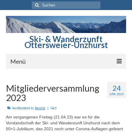
Suchen
nach:
Ski- & Wanderzunft
Ottersweier-Unzhurst
Menü
Startseite
Mitgliederversammlung
24
Berichte
2023
APR. 2023
Sommerprogramm
Veröffentlicht in:
Bericht
|
0
Winterprogramm
Am vergangenen Freitag (21.04.23) war es für die
Vorstandschaft der Ski- und Wanderzunft Unzhurst nach dem
Skihütte
50+1-Jubiläum, das 2021 noch unter Corona-Auflagen gefeiert