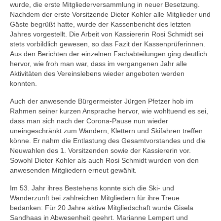
wurde, die erste Mitgliederversammlung in neuer Besetzung.
SWZ Freizeitsport
Nachdem der erste Vorsitzende Dieter Kohler alle Mitglieder und
Gäste begrüßt hatte, wurde der Kassenbericht des letzten
Der Verein
Jahres vorgestellt. Die Arbeit von Kassiererin Rosi Schmidt sei
stets vorbildlich gewesen, so das Fazit der Kassenprüferinnen.
Aus den Berichten der einzelnen Fachabteilungen ging deutlich
hervor, wie froh man war, dass im vergangenen Jahr alle
Aktivitäten des Vereinslebens wieder angeboten werden
konnten.
Auch der anwesende Bürgermeister Jürgen Pfetzer hob im
Rahmen seiner kurzen Ansprache hervor, wie wohltuend es sei,
dass man sich nach der Corona-Pause nun wieder
uneingeschränkt zum Wandern, Klettern und Skifahren treffen
könne. Er nahm die Entlastung des Gesamtvorstandes und die
Neuwahlen des 1. Vorsitzenden sowie der Kassiererin vor.
Sowohl Dieter Kohler als auch Rosi Schmidt wurden von den
anwesenden Mitgliedern erneut gewählt.
Im 53. Jahr ihres Bestehens konnte sich die Ski- und
Wanderzunft bei zahlreichen Mitgliedern für ihre Treue
bedanken: Für 20 Jahre aktive Mitgliedschaft wurde Gisela
Sandhaas in Abwesenheit geehrt. Marianne Lempert und