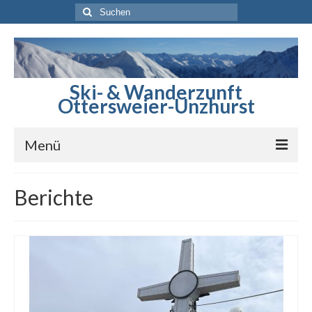
Suchen
nach:
Ski- & Wanderzunft
Ottersweier-Unzhurst
Menü
Startseite
Berichte
Berichte
Sommerprogramm
Winterprogramm
Skihütte