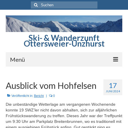
Suchen
nach:
Ski- & Wanderzunft
Ottersweier-Unzhurst
Menü
Startseite
Ausblick vom Hohfelsen
17
Berichte
JUNI 2024
Veröffentlicht in:
Bericht
|
0
Sommerprogramm
Die unbeständige Wetterlage am vergangenen Wochenende
Winterprogramm
konnte 19 SWZ’ler nicht davon abhalten, sich zur alljährlichen
Frühstückswanderung zu treffen. Dieses Jahr war der Treffpunkt
um 9:30 Uhr am Parkplatz Breitenbrunnen, wo es traditionell mit
Skihütte
einem ausgiebigen Frühstück anfing. Gut gestärkt ging es