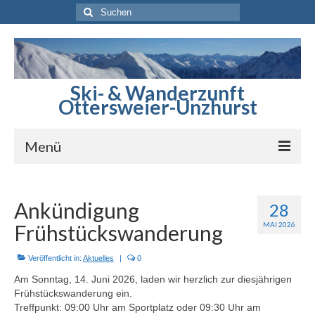
Suchen
nach:
Ski- & Wanderzunft
Ottersweier-Unzhurst
Menü
Startseite
Ankündigung
28
Berichte
Frühstückswanderung
MAI 2026
Sommerprogramm
Veröffentlicht in:
Aktuelles
|
0
Winterprogramm
Am Sonntag, 14. Juni 2026, laden wir herzlich zur diesjährigen
Frühstückswanderung ein.
Skihütte
Treffpunkt: 09:00 Uhr am Sportplatz oder 09:30 Uhr am