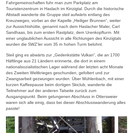
Fahrgemeinschaften fuhr man zum Parkplatz am
SWZ Freizeitsport
Touristenzentrum in Haslach im Kinzigtal. Durch die historische
Altstadt wanderte die Gruppe steil aufwärts entlang des
Der Verein
Kreuzweges, vorbei an der Kapelle „Heiliger Brunnen“, weiter
zur Aussichtshütte, genannt nach dem Haslacher Maler, Carl
Sandhaas, bis zum ersten Rastplatz, dem Urenkopfturm. Mit
einer unglaublichen Aussicht in alle Richtungen des Kinzigtals
wurden die SWZ’ler vom 35 m hohen Turm belohnt.
Steil ging es abwärts zur „Gedenkstätte Vulkan“, die an 1700
Häftlinge aus 21 Ländern erinnerte, die dort in einem
nationalsozialistischen Lager während der letzten acht Monate
des Zweiten Weltkrieges geschunden, gefoltert und zur
Zwangsarbeit gezwungen wurden. Über Mühlenbach, mit einer
kurzen Kaffeepause beim dortigen Skiclub, wanderte die
Teilnehmer auf der anderen Talseite zurück zum
Ausgangspunkt. Beim gelungenen Abschluss in Ottersweier
waren sich alle einig, dass bei dieser Abschlusswanderung alles
passte!