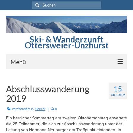
Suchen
nach:
Ski- & Wanderzunft
Ottersweier-Unzhurst
Menü
Startseite
Abschlusswanderung
15
Berichte
2019
OKT. 2019
Sommerprogramm
Veröffentlicht in:
Bericht
|
0
Winterprogramm
Ein herrlicher Sommertag am zweiten Oktobersonntag erwartete
die 25 Teilnehmer, die sich zur Abschlusswanderung unter der
Skihütte
Leitung von Hermann Neuburger am Treffpunkt einfanden. In