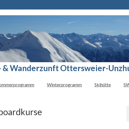
- & Wanderzunft Ottersweier-Unzh
ommerprogramm
Winterprogramm
Skihütte
SW
wboardkurse